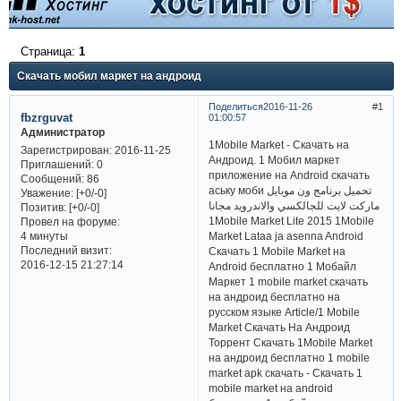
Страница:
1
Скачать мобил маркет на андроид
Поделиться
2016-11-26
1
fbzrguvat
01:00:57
Администратор
1Mobile Market - Скачать на
Зарегистрирован
: 2016-11-25
Андроид. 1 Мобил маркет
Приглашений:
0
приложение на Android скачать
Сообщений:
86
аську моби تحميل برنامج ون موبايل
Уважение:
[+0/-0]
ماركت لايت للجالكسي والاندرويد مجانا
Позитив:
[+0/-0]
1Mobile Market Lite 2015 1Mobile
Провел на форуме:
Market Lataa ja asenna Android
4 минуты
Последний визит:
Скачать 1 Mobile Market на
2016-12-15 21:27:14
Android бесплатно 1 Мобайл
Маркет 1 mobile market скачать
на андроид бесплатно на
русском языке Article/1 Mobile
Market Скачать На Андроид
Торрент Скачать 1Mobile Market
на андроид бесплатно 1 mobile
market apk скачать - Скачать 1
mobile market на android