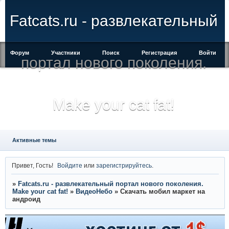
Fatcats.ru - развлекательный
Форум
Участники
Поиск
Регистрация
Войти
портал нового поколения.
Make your cat fat!
Активные темы
Привет, Гость!
Войдите
или
зарегистрируйтесь
.
»
Fatcats.ru - развлекательный портал нового поколения.
Make your cat fat!
»
ВидеоНебо
»
Скачать мобил маркет на
андроид