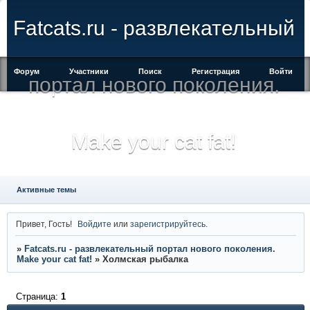
Fatcats.ru - развлекательный
Форум
Участники
Поиск
Регистрация
Войти
портал нового поколения.
Make your cat fat!
Активные темы
Привет, Гость!
Войдите
или
зарегистрируйтесь
.
»
Fatcats.ru - развлекательный портал нового поколения.
Make your cat fat!
»
Холмская рыбалка
Страница:
1