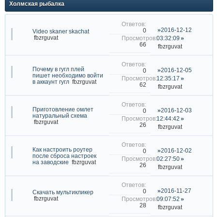
Холмская рыбалка
2016-12-12
0
Video skaner skachat
fbzrguvat
03:32:09
66
fbzrguvat
Почему в гугл плей
2016-12-05
0
пишет необходимо войти
12:35:17
в аккаунт гугл
fbzrguvat
62
fbzrguvat
Приготовление омлет
2016-12-03
0
натуральный схема
12:44:42
fbzrguvat
26
fbzrguvat
Как настроить роутер
2016-12-02
0
после сброса настроек
02:27:50
на заводские
fbzrguvat
26
fbzrguvat
2016-11-27
0
Скачать мультикликер
fbzrguvat
09:07:52
28
fbzrguvat